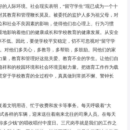
好的人际环境。社会现实表明，“留守学生”现已成为一个十
对其教育和管理鞭长莫及。被委托的监护人多为祖父母，对
位和社会不良因素的影响，使得他们在心理上、行为习惯
重地影响着他们的健康成长和学校教育的健康发展。从安全
率不低。因此，要使学校平安稳定，切不可忽视对“留守学
流。对他们多关心，多教导，多帮助，多鼓励。同他们的家
力量，教育和管理好这批关爱、教育不全的学生。让他们自
稳祥和的校园环境和社会环境贡献力量。把德育工作作为载
贯穿于学校教育的全过程中，真真做到常抓不懈、警钟长
复着文明用语、忙于收费和发卡等事务。每天呼吸着“大
各式各样的车辆，迎来送往着南来北往的司乘人员。在每天
，找你多少钱”的唱收唱付中度日。三尺岗亭就是我们的工作之