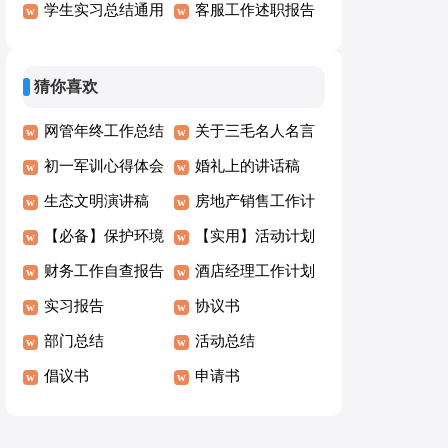
作总结15篇
学生实习总结通用
结
客服工作述职报告
15篇
15篇
猜你喜欢
网管年终工作总结
关于三毛名人名言
初一军训心得体会
（通用70句）
婚礼上的讲话稿
(汇编15篇)
生态文明演讲稿
房地产销售工作计
【必备】保护环境
划15篇
【实用】活动计划
建议书作文集锦9
财务工作自查报告
范文汇总7篇
酒店经理工作计划
篇
(集合15篇)
实习报告
协议书
部门总结
活动总结
倡议书
申请书