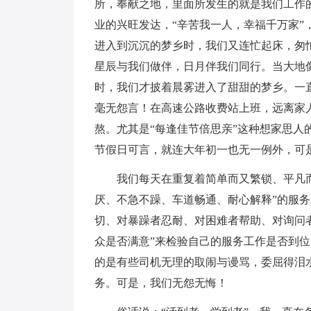
所，奉献之地，里面所发生的就是我们工作
业的兴旺发达，“辛苦我一人，幸福千万家
进入到沉沉的梦乡时，我们又连忙起床，匆
星辰与我们做伴，日月伴我们同行。当大地
时，我们才披着晨雾进入了甜甜的梦乡。一
毫无怨言！在高速公路收费站上班，远离家
熬。尤其是“每逢佳节倍思亲”这种想家思
节假日可言，就连大年初一也无一例外，可
我们每天在重复着简单而又繁锁、平凡
厌、不急不躁、车道畅通、耐心解释”的服
切、对暴躁者忍耐、对困难者帮助、对询问者
众是否满意”来检验自己的服务工作是否到
的是有些司机无理的取闹与谩骂，委屈得泪
务。可是，我们无怨无悔！