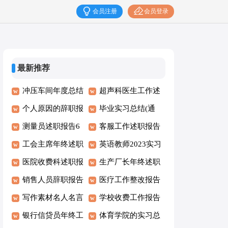
会员注册
会员登录
最新推荐
冲压车间年度总结
超声科医生工作述
个人原因的辞职报
职报告
毕业实习总结(通
告 15篇
测量员述职报告6
用15篇)
客服工作述职报告
篇
工会主席年终述职
(15篇)
英语教师2023实习
报告范文
医院收费科述职报
总结
生产厂长年终述职
告
销售人员辞职报告
报告11篇
医疗工作整改报告
集合15篇
写作素材名人名言
学校收费工作报告
银行信贷员年终工
体育学院的实习总