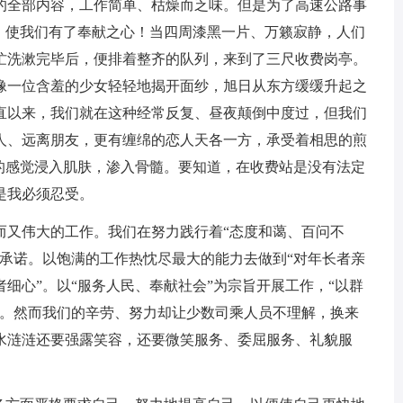
的全部内容，工作简单、枯燥而乏味。但是为了高速公路事
”，使我们有了奉献之心！当四周漆黑一片、万籁寂静，人们
忙洗漱完毕后，便排着整齐的队列，来到了三尺收费岗亭。
像一位含羞的少女轻轻地揭开面纱，旭日从东方缓缓升起之
直以来，我们就在这种经常反复、昼夜颠倒中度过，但我们
人、远离朋友，更有缠绵的恋人天各一方，承受着相思的煎
人的感觉浸入肌肤，渗入骨髓。要知道，在收费站是没有法定
是我必须忍受。
而又伟大的工作。我们在努力践行着“态度和蔼、百问不
务承诺。以饱满的工作热忱尽最大的能力去做到“对年长者亲
细心”。以“服务人民、奉献社会”为宗旨开展工作，“以群
位。然而我们的辛劳、努力却让少数司乘人员不理解，换来
水涟涟还要强露笑容，还要微笑服务、委屈服务、礼貌服