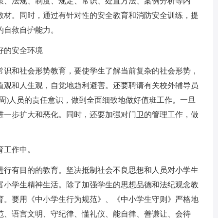
策、法规、制度、规定、常识、处置方法、案例分析等内
教材。同时，通过有针对性的安全教育和消防安全训练，提
的自救自护能力。
好的安全环境
常识和社会形势教育，要使学生了解当前复杂的社会形势，
值观和人生观，自觉地趋利避害。还要聘请有关校外辅导员
周)人员的责任意识，做到全面细致地做好值班工作。一旦
进一步扩大和恶化。同时，还要加强对门卫的管理工作，做
育工作中。
进行有目的的教育。坚决抵制社会不良思想和人员对小学生
富小学生精神生活。除了加强学生的思想品德和法纪观念教
育。要用《中小学生行为规范》、《中小学生守则》严格地
范、语言文明、守纪律、懂礼仪、能自律、善谦让、会待