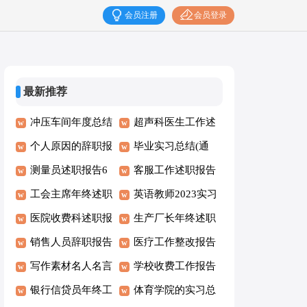
会员注册
会员登录
最新推荐
冲压车间年度总结
超声科医生工作述
个人原因的辞职报
职报告
毕业实习总结(通
告 15篇
测量员述职报告6
用15篇)
客服工作述职报告
篇
工会主席年终述职
(15篇)
英语教师2023实习
报告范文
医院收费科述职报
总结
生产厂长年终述职
告
销售人员辞职报告
报告11篇
医疗工作整改报告
集合15篇
写作素材名人名言
学校收费工作报告
银行信贷员年终工
体育学院的实习总