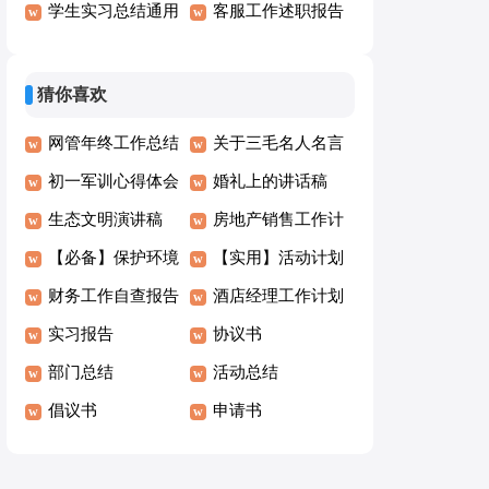
作总结15篇
学生实习总结通用
结
客服工作述职报告
15篇
15篇
猜你喜欢
网管年终工作总结
关于三毛名人名言
初一军训心得体会
（通用70句）
婚礼上的讲话稿
(汇编15篇)
生态文明演讲稿
房地产销售工作计
【必备】保护环境
划15篇
【实用】活动计划
建议书作文集锦9
财务工作自查报告
范文汇总7篇
酒店经理工作计划
篇
(集合15篇)
实习报告
协议书
部门总结
活动总结
倡议书
申请书