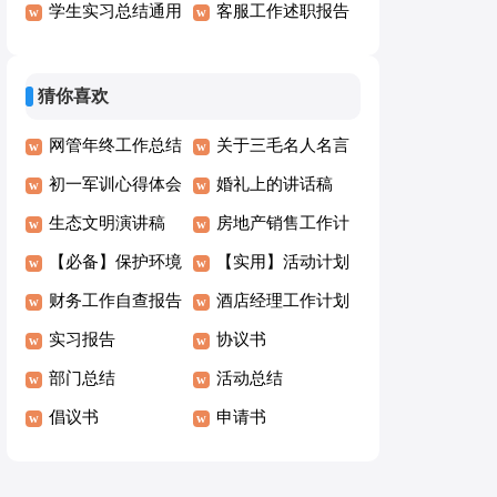
作总结15篇
学生实习总结通用
结
客服工作述职报告
15篇
15篇
猜你喜欢
网管年终工作总结
关于三毛名人名言
初一军训心得体会
（通用70句）
婚礼上的讲话稿
(汇编15篇)
生态文明演讲稿
房地产销售工作计
【必备】保护环境
划15篇
【实用】活动计划
建议书作文集锦9
财务工作自查报告
范文汇总7篇
酒店经理工作计划
篇
(集合15篇)
实习报告
协议书
部门总结
活动总结
倡议书
申请书