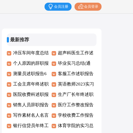
会员注册
会员登录
最新推荐
冲压车间年度总结
超声科医生工作述
个人原因的辞职报
职报告
毕业实习总结(通
告 15篇
测量员述职报告6
用15篇)
客服工作述职报告
篇
工会主席年终述职
(15篇)
英语教师2023实习
报告范文
医院收费科述职报
总结
生产厂长年终述职
告
销售人员辞职报告
报告11篇
医疗工作整改报告
集合15篇
写作素材名人名言
学校收费工作报告
银行信贷员年终工
体育学院的实习总